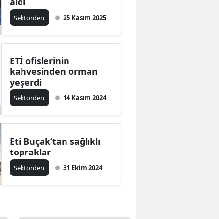
aldı
Sektörden
25 Kasım 2025
ETİ ofislerinin
kahvesinden orman
yeşerdi
Sektörden
14 Kasım 2024
Eti Buçak’tan sağlıklı
topraklar
Sektörden
31 Ekim 2024