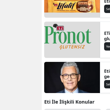
Et
re
Se
ET
gl
Ye
Et
ge
Se
Eti İle İlişkili Konular