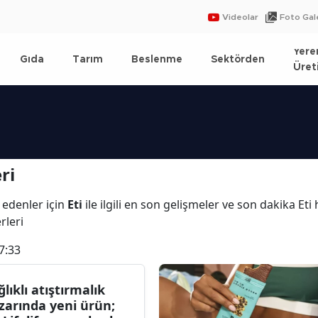
Videolar
Foto Gale
Yere
Gıda
Tarım
Beslenme
Sektörden
Üret
ri
 edenler için
Eti
ile ilgili en son gelişmeler ve son dakika Eti
erleri
7:33
ğlıklı atıştırmalık
zarında yeni ürün;