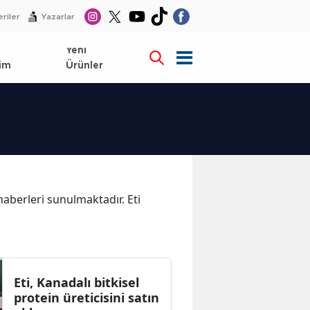
riler
Yazarlar
l
Yeni
im
Ürünler
 haberleri sunulmaktadır. Eti
Eti, Kanadalı bitkisel
protein üreticisini satın