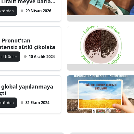
i Lifalif meyve barları
yonlarda
ktörden
29 Nisan 2026
i Pronot’tan
utensiz sütlü çikolata
ni Ürünler
10 Aralık 2024
i global yapılanmaya
çti
ktörden
31 Ekim 2024