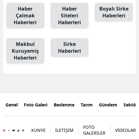
Haber
Haber
Boyalı Sirke
Çalmak
Siteleri
Haberleri
Haberleri
Haberleri
Makbul
Sirke
Kuruyemiş
Haberleri
Haberleri
Genel
Foto Galeri
Beslenme
Tarım
Gündem
Sektör
FOTO
KÜNYE
İLETİŞİM
VİDEOLAR
GALERİLER