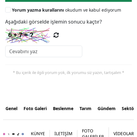
Yorum yazma kurallarını
okudum ve kabul ediyorum
Aşağıdaki görselde işlemin sonucu kaçtır?
* Bu içerik ile ilgili yorum yok, ilk yorumu siz yazın, tartışalım *
Genel
Foto Galeri
Beslenme
Tarım
Gündem
Sektör
FOTO
KÜNYE
İLETİŞİM
VİDEOLAR
GALERİLER