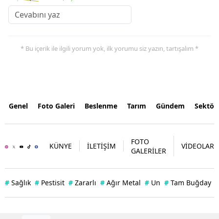
* Bu içerik ile ilgili yorum yok, ilk yorumu siz yazın, tartışalım *
Genel
Foto Galeri
Beslenme
Tarım
Gündem
Sektör
FOTO
KÜNYE
İLETİŞİM
VİDEOLAR
GALERİLER
#
Sağlık
#
Pestisit
#
Zararlı
#
Ağır Metal
#
Un
#
Tam Buğday