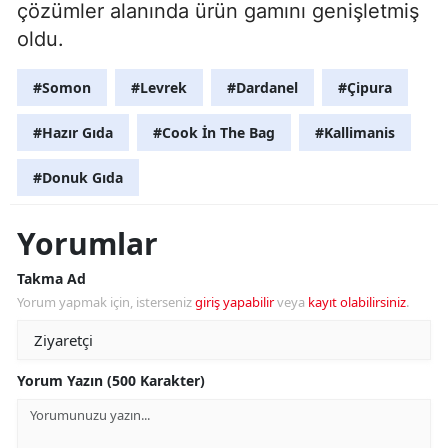
çözümler alanında ürün gamını genişletmiş
oldu.
#Somon
#Levrek
#Dardanel
#Çipura
#Hazır Gıda
#Cook İn The Bag
#Kallimanis
#Donuk Gıda
Yorumlar
Takma Ad
Yorum yapmak için, isterseniz
giriş yapabilir
veya
kayıt olabilirsiniz
.
Yorum Yazın (500 Karakter)