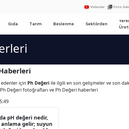
Videolar
Foto Gale
Yere
Gıda
Tarım
Beslenme
Sektörden
Üret
rleri
Haberleri
 edenler için
Ph Değeri
ile ilgili en son gelişmeler ve son d
 Ph Değeri fotoğrafları ve Ph Değeri haberleri
5:49
da pH değeri nedir,
 anlama gelir; suyun