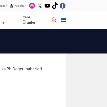
riler
Yazarlar
l
Yeni
im
Ürünler
akika Ph Değeri haberleri