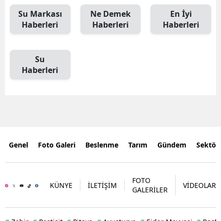
Su Markası
Ne Demek
En İyi
Haberleri
Haberleri
Haberleri
Su
Haberleri
Genel
Foto Galeri
Beslenme
Tarım
Gündem
Sektör
FOTO
KÜNYE
İLETİŞİM
VİDEOLAR
GALERİLER