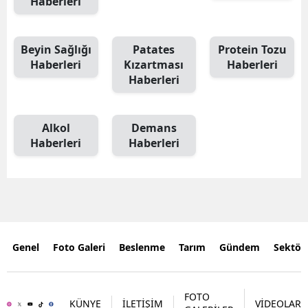
Haberleri
Beyin Sağlığı
Patates
Protein Tozu
Haberleri
Kızartması
Haberleri
Haberleri
Alkol
Demans
Haberleri
Haberleri
Genel
Foto Galeri
Beslenme
Tarım
Gündem
Sektör
FOTO
KÜNYE
İLETİŞİM
VİDEOLAR