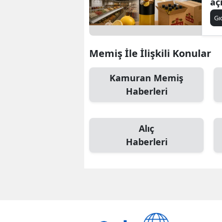
aç
du
Gı
ka
Memiş İle İlişkili Konular
Kamuran Memiş
Haberleri
Alıç
Haberleri