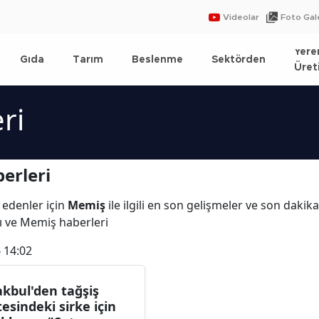
Videolar
Foto Gale
Yere
Gıda
Tarım
Beslenme
Sektörden
Üret
ri
erleri
 edenler için
Memiş
ile ilgili en son gelişmeler ve son daki
ı ve Memiş haberleri
 14:02
kbul'den tağşiş
stesindeki sirke için