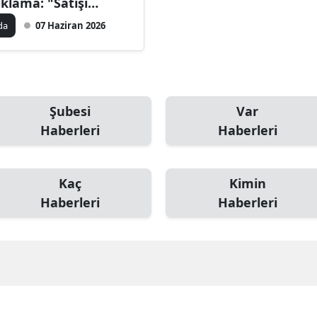
ıklama: "Satışı
rdurup sirkeleri
da
07 Haziran 2026
rantinaya aldık"
Şubesi
Var
Haberleri
Haberleri
Kaç
Kimin
Haberleri
Haberleri