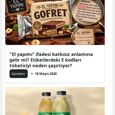
"El yapımı” ifadesi katkısız anlamına
gelir mi? Etiketlerdeki E kodları
tüketiciyi neden şaşırtıyor?
Gündem
18 Mayıs 2026