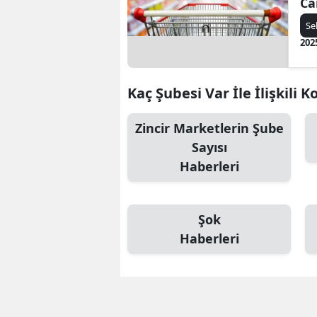
Ca
Kr
Se
ha
202
Kaç Şubesi Var İle İlişkili K
Zincir Marketlerin Şube
Sayısı
Haberleri
Şok
Haberleri