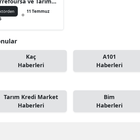
rrefoursa ve Tarım
edi.. En çok şube
ktörden
11 Temmuz
ngisinin?
5
onular
Kaç
A101
Haberleri
Haberleri
Tarım Kredi Market
Bim
Haberleri
Haberleri