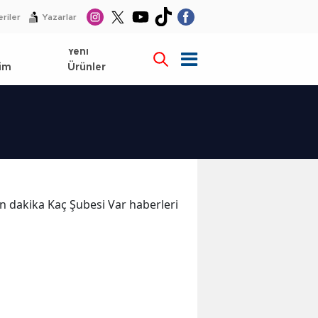
riler
Yazarlar
l
Yeni
im
Ürünler
son dakika Kaç Şubesi Var haberleri
i