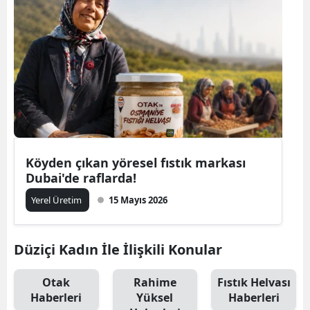
Köyden çıkan yöresel fıstık markası
Dubai'de raflarda!
Yerel Üretim
15 Mayıs 2026
Düziçi Kadın İle İlişkili Konular
Otak
Rahime
Fıstık Helvası
Haberleri
Yüksel
Haberleri