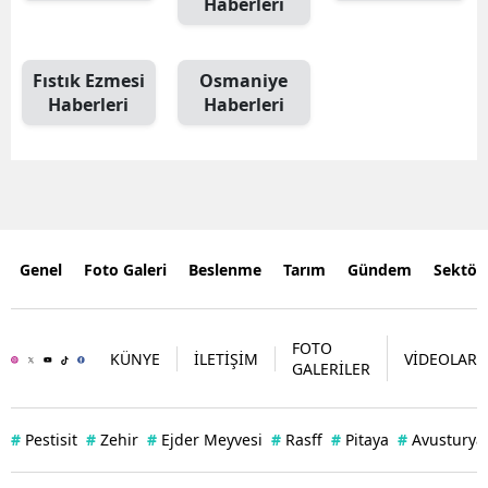
Haberleri
Fıstık Ezmesi
Osmaniye
Haberleri
Haberleri
Genel
Foto Galeri
Beslenme
Tarım
Gündem
Sektör
FOTO
KÜNYE
İLETİŞİM
VİDEOLAR
GALERİLER
#
Pestisit
#
Zehir
#
Ejder Meyvesi
#
Rasff
#
Pitaya
#
Avusturya