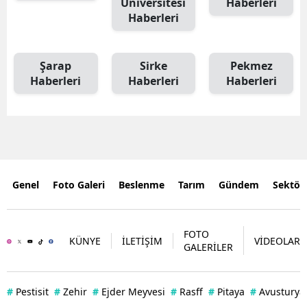
Üniversitesi
Haberleri
Haberleri
Şarap
Sirke
Pekmez
Haberleri
Haberleri
Haberleri
Genel
Foto Galeri
Beslenme
Tarım
Gündem
Sektör
FOTO
KÜNYE
İLETİŞİM
VİDEOLAR
GALERİLER
#
Pestisit
#
Zehir
#
Ejder Meyvesi
#
Rasff
#
Pitaya
#
Avusturya