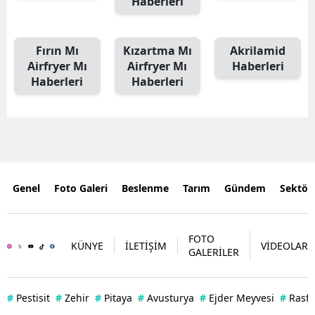
Haberleri
Fırın Mı
Kızartma Mı
Akrilamid
Airfryer Mı
Airfryer Mı
Haberleri
Haberleri
Haberleri
Genel
Foto Galeri
Beslenme
Tarım
Gündem
Sektör
FOTO
KÜNYE
İLETİŞİM
VİDEOLAR
GALERİLER
#
Pestisit
#
Zehir
#
Pitaya
#
Avusturya
#
Ejder Meyvesi
#
Rasff