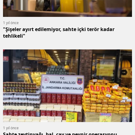
1 yıl önce
"Şişeler ayırt edilemiyor, sahte içki terör kadar
tehlikeli"
1 yıl önce
Sahte zeytinyağı, bal, çay ve peynir operasyonu