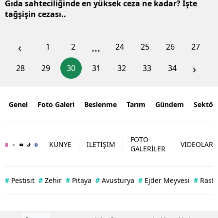
Gıda sahteciliğinde en yüksek ceza ne kadar? İşte
tağşişin cezası..
‹
...
1
2
24
25
26
27
›
28
29
30
31
32
33
34
Genel
Foto Galeri
Beslenme
Tarım
Gündem
Sektör
FOTO
KÜNYE
İLETİŞİM
VİDEOLAR
GALERİLER
#
Pestisit
#
Zehir
#
Pitaya
#
Avusturya
#
Ejder Meyvesi
#
Rasff