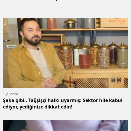
1 yıl önce
Şaka gibi.. Tağşişçi halkı uyarmış: Sektör hile kabul
ediyor, yediğinize dikkat edin!