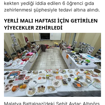
kekten yediği iddia edilen 6 öğrenci gıda
zehirlenmesi şüphesiyle tedavi altına alındı.
YERLI MALI HAFTASI IÇIN GETIRILEN
YIYECEKLER ZEHIRLEDI
Malatya Battalgazi’deki Şehit Aytaç Altınörs