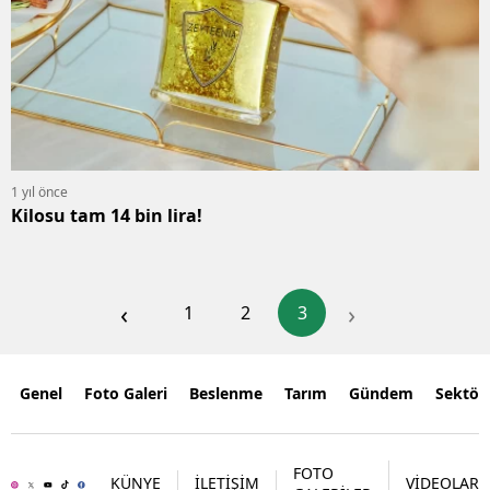
1 yıl önce
Kilosu tam 14 bin lira!
‹
›
1
2
3
Genel
Foto Galeri
Beslenme
Tarım
Gündem
Sektör
FOTO
KÜNYE
İLETİŞİM
VİDEOLAR