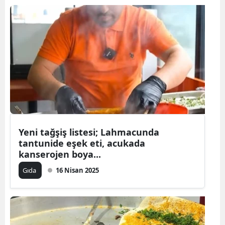
Yeni tağşiş listesi; Lahmacunda
tantunide eşek eti, acukada
kanserojen boya...
Gıda
16 Nisan 2025