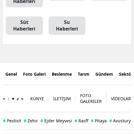
Haberleri
Süt
Su
Haberleri
Haberleri
Genel
Foto Galeri
Beslenme
Tarım
Gündem
Sektör
FOTO
KÜNYE
İLETİŞİM
VİDEOLAR
GALERİLER
#
Pestisit
#
Zehir
#
Ejder Meyvesi
#
Rasff
#
Pitaya
#
Avusturya