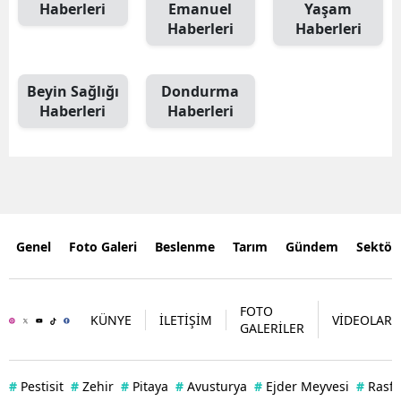
Haberleri
Emanuel
Yaşam
Haberleri
Haberleri
Beyin Sağlığı
Dondurma
Haberleri
Haberleri
Genel
Foto Galeri
Beslenme
Tarım
Gündem
Sektör
FOTO
KÜNYE
İLETİŞİM
VİDEOLAR
GALERİLER
#
Pestisit
#
Zehir
#
Pitaya
#
Avusturya
#
Ejder Meyvesi
#
Rasff