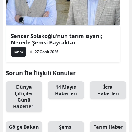
Sencer Solakoğlu'nun tarım isyanı;
Nerede Şemsi Bayraktar..
Tarım
27 Ocak 2026
Sorun İle İlişkili Konular
Dünya
14 Mayıs
İcra
Çiftçiler
Haberleri
Haberleri
Günü
Haberleri
Gölge Bakan
Şemsi
Tarım Haber