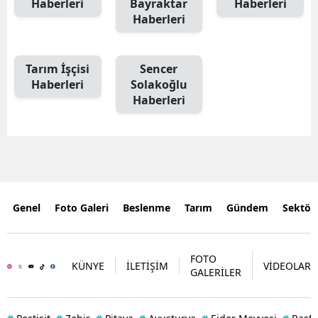
Haberleri
Bayraktar
Haberleri
Haberleri
Tarım İşçisi
Sencer
Haberleri
Solakoğlu
Haberleri
Genel
Foto Galeri
Beslenme
Tarım
Gündem
Sektör
FOTO
KÜNYE
İLETİŞİM
VİDEOLAR
GALERİLER