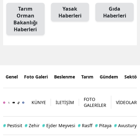
Tarım
Yasak
Gıda
Orman
Haberleri
Haberleri
Bakanlığı
Haberleri
Genel
Foto Galeri
Beslenme
Tarım
Gündem
Sektör
FOTO
KÜNYE
İLETİŞİM
VİDEOLAR
GALERİLER
#
Pestisit
#
Zehir
#
Ejder Meyvesi
#
Rasff
#
Pitaya
#
Avusturya