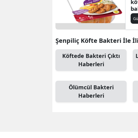
kö
ba
ne
G
Şenpiliç Köfte Bakteri İle İl
Köftede Bakteri Çıktı
Haberleri
Ölümcül Bakteri
Haberleri