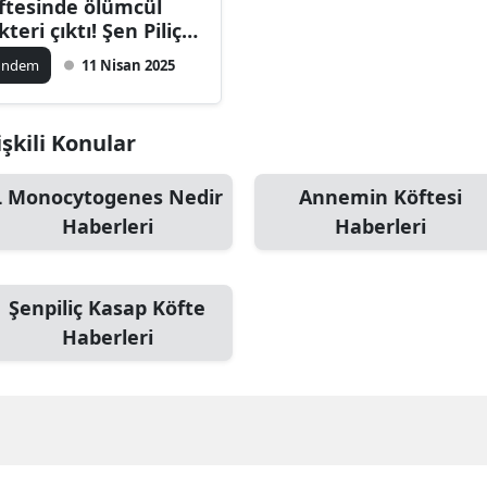
ftesinde ölümcül
kteri çıktı! Şen Piliç
 dedi?
ündem
11 Nisan 2025
işkili Konular
L Monocytogenes Nedir
Annemin Köftesi
Haberleri
Haberleri
Şenpiliç Kasap Köfte
Haberleri