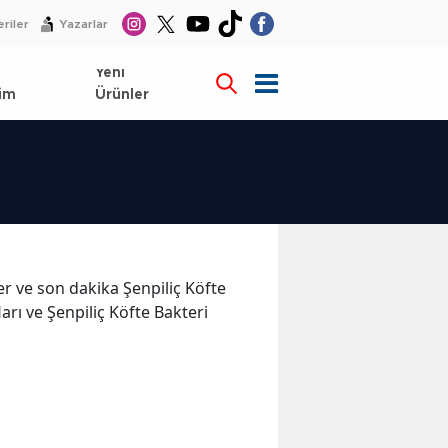
riler
Yazarlar
l
Yeni
im
Ürünler
ler ve son dakika Şenpiliç Köfte
arı ve Şenpiliç Köfte Bakteri