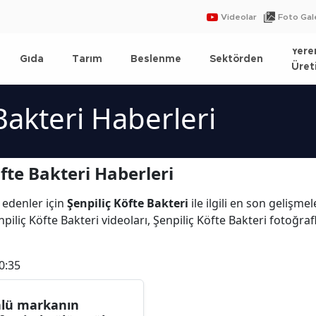
Videolar
Foto Gale
Yere
Gıda
Tarım
Beslenme
Sektörden
Üret
Bakteri Haberleri
fte Bakteri Haberleri
 edenler için
Şenpiliç Köfte Bakteri
ile ilgili en son gelişme
iliç Köfte Bakteri videoları, Şenpiliç Köfte Bakteri fotoğrafl
0:35
lü markanın