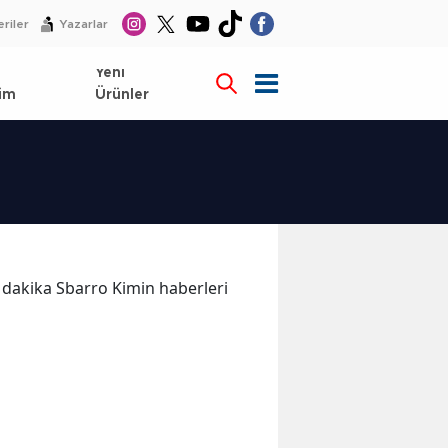
riler
Yazarlar
l
Yeni
im
Ürünler
on dakika Sbarro Kimin haberleri