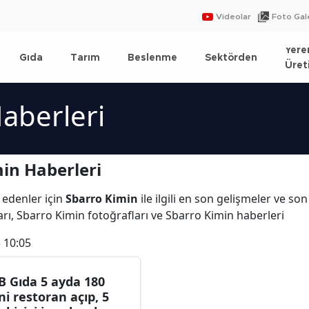
Videolar
Foto Gale
Yere
Gıda
Tarım
Beslenme
Sektörden
Üret
aberleri
in Haberleri
 edenler için
Sbarro Kimin
ile ilgili en son gelişmeler ve s
rı, Sbarro Kimin fotoğrafları ve Sbarro Kimin haberleri
 10:05
B Gıda 5 ayda 180
ni restoran açıp, 5