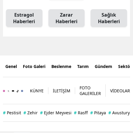
Estragol
Zarar
Sağlık
Haberleri
Haberleri
Haberleri
Genel
Foto Galeri
Beslenme
Tarım
Gündem
Sektör
FOTO
KÜNYE
İLETİŞİM
VİDEOLAR
GALERİLER
#
Pestisit
#
Zehir
#
Ejder Meyvesi
#
Rasff
#
Pitaya
#
Avusturya