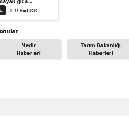
mayan gıda
tılamayacak
da
11 Mart 2026
Konular
Nedir
Tarım Bakanlığı
Haberleri
Haberleri