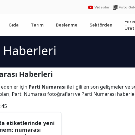
Videolar
Foto Gale
Yere
Gıda
Tarım
Beslenme
Sektörden
Üret
 Haberleri
rası Haberleri
 edenler için
Parti Numarası
ile ilgili en son gelişmeler ve
ları, Parti Numarası fotoğrafları ve Parti Numarası haberle
:45
da etiketlerinde yeni
nem; numarası