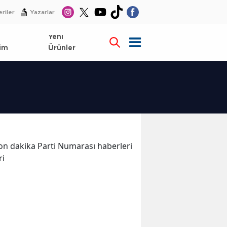
riler
Yazarlar
l
Yeni
im
Ürünler
 son dakika Parti Numarası haberleri
ri