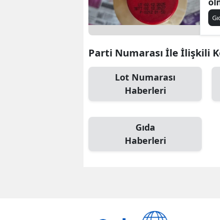
ol
sa
Gı
Parti Numarası İle İlişkili 
Lot Numarası
Haberleri
Gıda
Haberleri