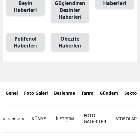
Beyin
Güçlendiren
Haberleri
Haberleri
Besinler
Haberleri
Polifenol
Obezite
Haberleri
Haberleri
Genel
Foto Galeri
Beslenme
Tarım
Gündem
Sektör
FOTO
KÜNYE
İLETİŞİM
VİDEOLAR
GALERİLER