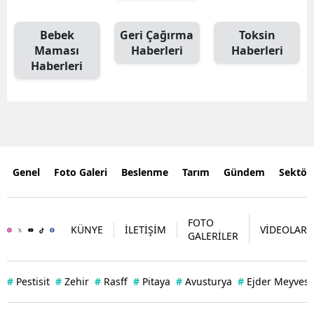
Bebek
Geri Çağırma
Toksin
Maması
Haberleri
Haberleri
Haberleri
Genel
Foto Galeri
Beslenme
Tarım
Gündem
Sektör
FOTO
KÜNYE
İLETİŞİM
VİDEOLAR
GALERİLER
#
Pestisit
#
Zehir
#
Rasff
#
Pitaya
#
Avusturya
#
Ejder Meyvesi