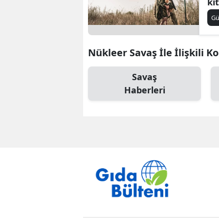
kıt
G
Nükleer Savaş İle İlişkili K
Savaş
Haberleri