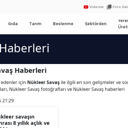
Videolar
Foto Gale
Yere
Gıda
Tarım
Beslenme
Sektörden
Üret
Haberleri
vaş Haberleri
 edenler için
Nükleer Savaş
ile ilgili en son gelişmeler ve 
arı, Nükleer Savaş fotoğrafları ve Nükleer Savaş haberleri
5 21:29
kleer savaşın
rası 8 yıllık açlık ve