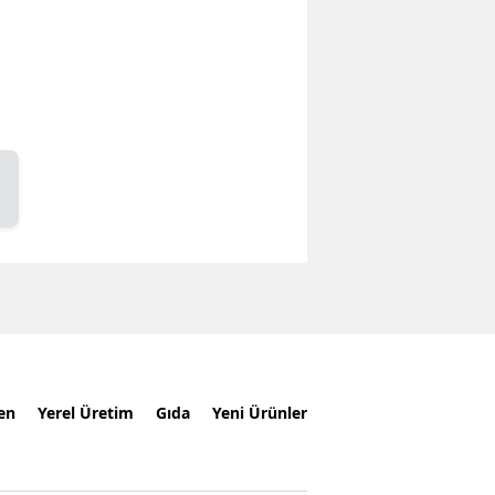
en
Yerel Üretim
Gıda
Yeni Ürünler