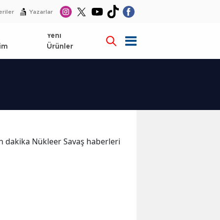
riler
Yazarlar
l
Yeni
im
Ürünler
son dakika Nükleer Savaş haberleri