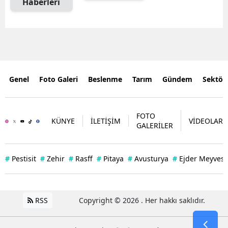
Haberleri
Genel
Foto Galeri
Beslenme
Tarım
Gündem
Sektör
FOTO
KÜNYE
İLETİŞİM
VİDEOLAR
GALERİLER
#
Pestisit
#
Zehir
#
Rasff
#
Pitaya
#
Avusturya
#
Ejder Meyvesi
RSS
Copyright © 2026 . Her hakkı saklıdır.