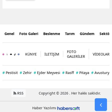
Genel
Foto Galeri
Beslenme
Tarım
Gündem
Sektör
FOTO
KÜNYE
İLETİŞİM
VİDEOLAR
GALERİLER
#
Pestisit
#
Zehir
#
Ejder Meyvesi
#
Rasff
#
Pitaya
#
Avusturya
RSS
Copyright © 2026 . Her hakkı saklıdır.
Haber Yazılımı