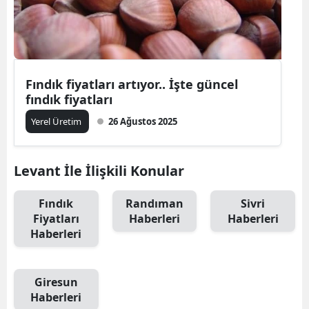
Fındık fiyatları artıyor.. İşte güncel
fındık fiyatları
Yerel Üretim
26 Ağustos 2025
Levant İle İlişkili Konular
Fındık
Randıman
Sivri
Fiyatları
Haberleri
Haberleri
Haberleri
Giresun
Haberleri