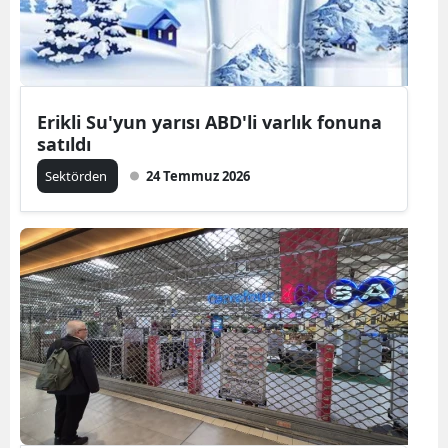
Erikli Su'yun yarısı ABD'li varlık fonuna
satıldı
Sektörden
24 Temmuz 2026