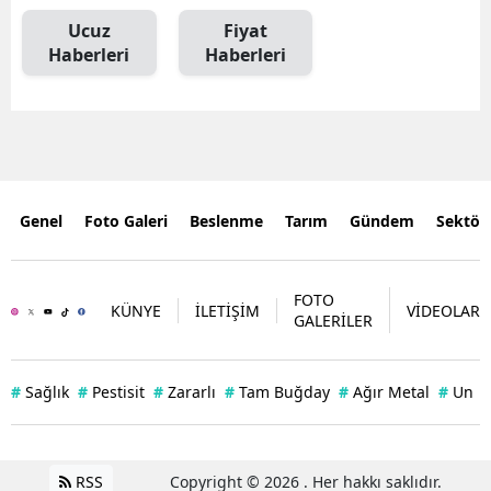
Ucuz
Fiyat
Haberleri
Haberleri
Genel
Foto Galeri
Beslenme
Tarım
Gündem
Sektör
FOTO
KÜNYE
İLETİŞİM
VİDEOLAR
GALERİLER
#
Sağlık
#
Pestisit
#
Zararlı
#
Tam Buğday
#
Ağır Metal
#
Un
RSS
Copyright © 2026 . Her hakkı saklıdır.