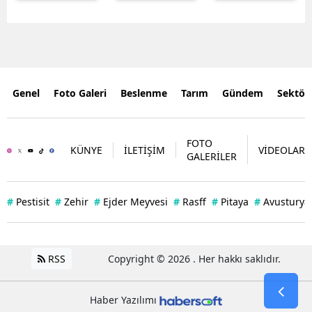
Genel
Foto Galeri
Beslenme
Tarım
Gündem
Sektör
FOTO
KÜNYE
İLETİŞİM
VİDEOLAR
GALERİLER
#
Pestisit
#
Zehir
#
Ejder Meyvesi
#
Rasff
#
Pitaya
#
Avusturya
RSS
Copyright © 2026 . Her hakkı saklıdır.
Haber Yazılımı