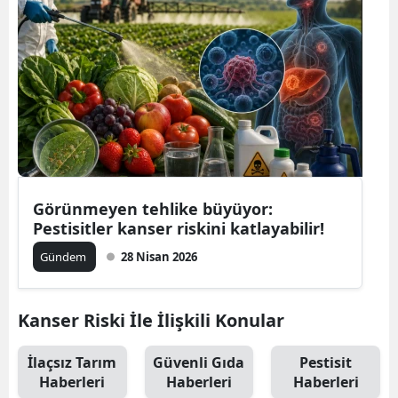
Görünmeyen tehlike büyüyor:
Pestisitler kanser riskini katlayabilir!
Gündem
28 Nisan 2026
Kanser Riski İle İlişkili Konular
İlaçsız Tarım
Güvenli Gıda
Pestisit
Haberleri
Haberleri
Haberleri