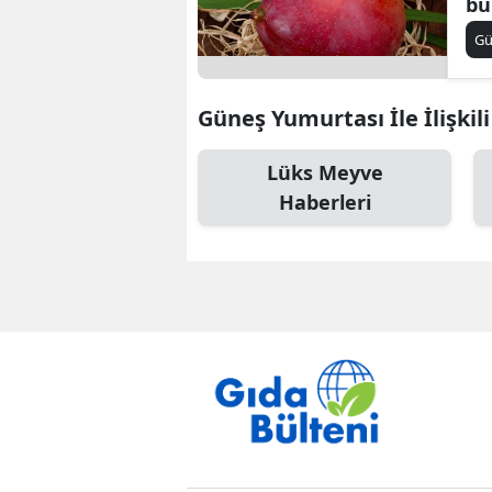
bu
G
Güneş Yumurtası İle İlişkil
Lüks Meyve
Haberleri