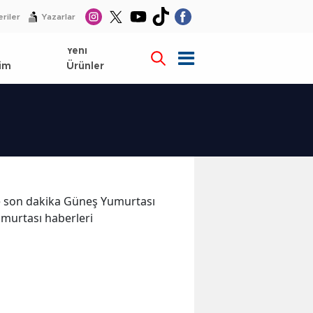
riler
Yazarlar
l
Yeni
im
Ürünler
 ve son dakika Güneş Yumurtası
umurtası haberleri