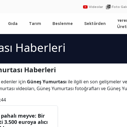
Videolar
Foto Gale
Yere
Gıda
Tarım
Beslenme
Sektörden
Üret
sı Haberleri
urtası Haberleri
 edenler için
Güneş Yumurtası
ile ilgili en son gelişmeler
urtası videoları, Güneş Yumurtası fotoğrafları ve Güneş Y
:44
 pahalı meyve: Bir
fti 3.500 euroya alıcı