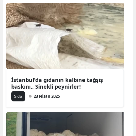
İstanbul'da gıdanın kalbine tağşiş
baskını.. Sinekli peynirler!
Gıda
23 Nisan 2025