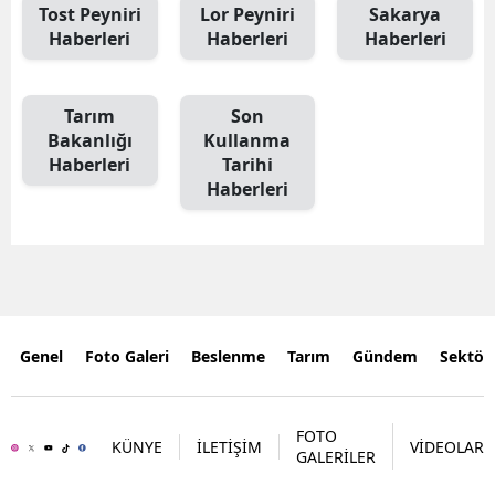
Tost Peyniri
Lor Peyniri
Sakarya
Haberleri
Haberleri
Haberleri
Tarım
Son
Bakanlığı
Kullanma
Haberleri
Tarihi
Haberleri
Genel
Foto Galeri
Beslenme
Tarım
Gündem
Sektör
FOTO
KÜNYE
İLETİŞİM
VİDEOLAR
GALERİLER