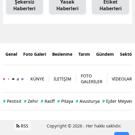
Şekersiz
Yasak
Etiket
Haberleri
Haberleri
Haberleri
Genel
Foto Galeri
Beslenme
Tarım
Gündem
Sektör
FOTO
KÜNYE
İLETİŞİM
VİDEOLAR
GALERİLER
#
Pestisit
#
Zehir
#
Rasff
#
Pitaya
#
Avusturya
#
Ejder Meyvesi
RSS
Copyright © 2026 . Her hakkı saklıdır.