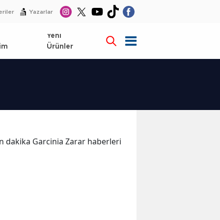
riler
Yazarlar
l
Yeni
im
Ürünler
son dakika Garcinia Zarar haberleri