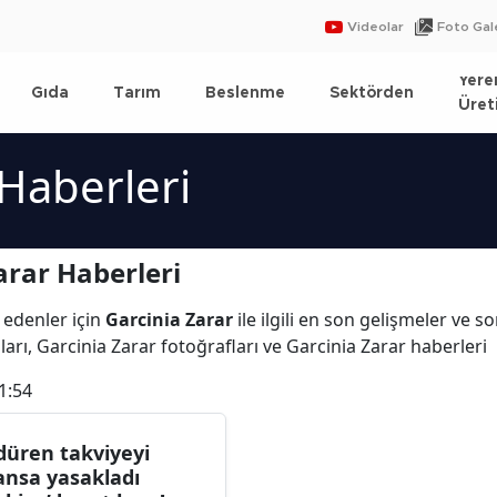
Videolar
Foto Gale
Yere
Gıda
Tarım
Beslenme
Sektörden
Üret
 Haberleri
arar Haberleri
 edenler için
Garcinia Zarar
ile ilgili en son gelişmeler ve 
arı, Garcinia Zarar fotoğrafları ve Garcinia Zarar haberleri
1:54
düren takviyeyi
ansa yasakladı