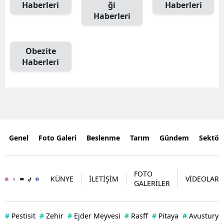
Haberleri
ği
Haberleri
Haberleri
Obezite
Haberleri
Genel
Foto Galeri
Beslenme
Tarım
Gündem
Sektör
FOTO
KÜNYE
İLETİŞİM
VİDEOLAR
GALERİLER
#
Pestisit
#
Zehir
#
Ejder Meyvesi
#
Rasff
#
Pitaya
#
Avusturya