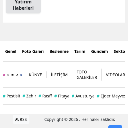
Yatırım
Haberleri
Genel
Foto Galeri
Beslenme
Tarım
Gündem
Sektör
FOTO
KÜNYE
İLETİŞİM
VİDEOLAR
GALERİLER
#
Pestisit
#
Zehir
#
Rasff
#
Pitaya
#
Avusturya
#
Ejder Meyvesi
RSS
Copyright © 2026 . Her hakkı saklıdır.