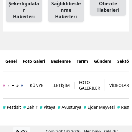
Şekerligıdala
Sağlıklıbesle
Obezite
r
nme
Haberleri
Haberleri
Haberleri
Genel
Foto Galeri
Beslenme
Tarım
Gündem
Sektör
FOTO
KÜNYE
İLETİŞİM
VİDEOLAR
GALERİLER
#
Pestisit
#
Zehir
#
Pitaya
#
Avusturya
#
Ejder Meyvesi
#
Rasff
RSS
Copyright © 2026 . Her hakkı saklıdır.