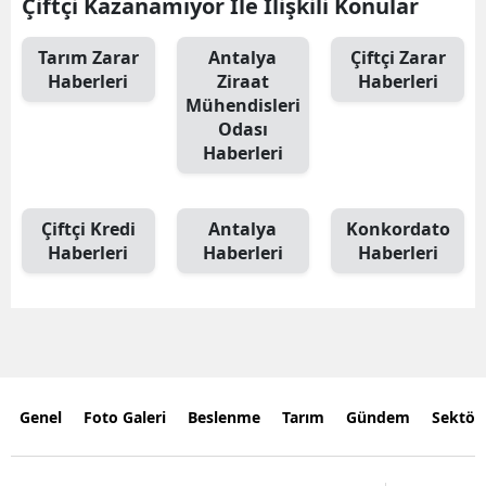
Çiftçi Kazanamıyor İle İlişkili Konular
Tarım Zarar
Antalya
Çiftçi Zarar
Haberleri
Ziraat
Haberleri
Mühendisleri
Odası
Haberleri
Çiftçi Kredi
Antalya
Konkordato
Haberleri
Haberleri
Haberleri
Genel
Foto Galeri
Beslenme
Tarım
Gündem
Sektör