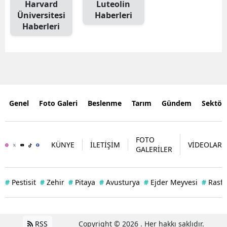
Harvard
Luteolin
Üniversitesi
Haberleri
Haberleri
Genel
Foto Galeri
Beslenme
Tarım
Gündem
Sektör
FOTO
KÜNYE
İLETİŞİM
VİDEOLAR
GALERİLER
#
Pestisit
#
Zehir
#
Pitaya
#
Avusturya
#
Ejder Meyvesi
#
Rasff
RSS
Copyright © 2026 . Her hakkı saklıdır.