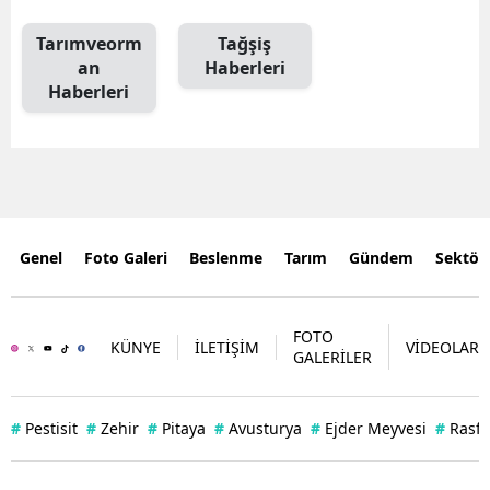
Tarımveorm
Tağşiş
an
Haberleri
Haberleri
Genel
Foto Galeri
Beslenme
Tarım
Gündem
Sektör
FOTO
KÜNYE
İLETİŞİM
VİDEOLAR
GALERİLER
#
Pestisit
#
Zehir
#
Pitaya
#
Avusturya
#
Ejder Meyvesi
#
Rasff