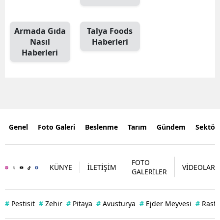
Armada Gıda
Talya Foods
Nasıl
Haberleri
Haberleri
Genel
Foto Galeri
Beslenme
Tarım
Gündem
Sektör
FOTO
KÜNYE
İLETİŞİM
VİDEOLAR
GALERİLER
#
Pestisit
#
Zehir
#
Pitaya
#
Avusturya
#
Ejder Meyvesi
#
Rasff