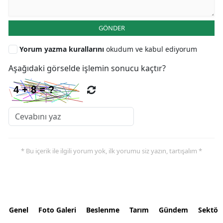
GÖNDER
Yorum yazma kurallarını
okudum ve kabul ediyorum
Aşağıdaki görselde işlemin sonucu kaçtır?
* Bu içerik ile ilgili yorum yok, ilk yorumu siz yazın, tartışalım *
Genel
Foto Galeri
Beslenme
Tarım
Gündem
Sektör