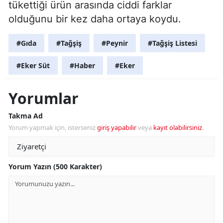
tükettiği ürün arasında ciddi farklar
olduğunu bir kez daha ortaya koydu.
#Gıda
#Tağşiş
#Peynir
#Tağşiş Listesi
#Eker Süt
#Haber
#Eker
Yorumlar
Takma Ad
Yorum yapmak için, isterseniz
giriş yapabilir
veya
kayıt olabilirsiniz
.
Yorum Yazın (500 Karakter)