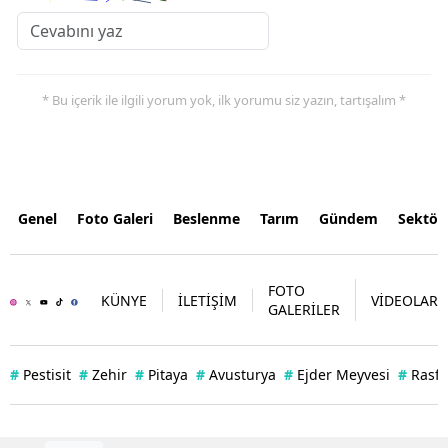
* Bu içerik ile ilgili yorum yok, ilk yorumu siz yazın, tartışalım *
Genel
Foto Galeri
Beslenme
Tarım
Gündem
Sektör
FOTO
KÜNYE
İLETİŞİM
VİDEOLAR
GALERİLER
#
Pestisit
#
Zehir
#
Pitaya
#
Avusturya
#
Ejder Meyvesi
#
Rasff