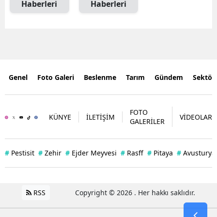
Haberleri
Haberleri
Genel
Foto Galeri
Beslenme
Tarım
Gündem
Sektör
FOTO
KÜNYE
İLETİŞİM
VİDEOLAR
GALERİLER
#
Pestisit
#
Zehir
#
Ejder Meyvesi
#
Rasff
#
Pitaya
#
Avusturya
RSS
Copyright © 2026 . Her hakkı saklıdır.