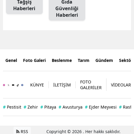
Tağşiş
Gıda
Haberleri
Güvenliği
Haberleri
Genel
Foto Galeri
Beslenme
Tarım
Gündem
Sektör
FOTO
KÜNYE
İLETİŞİM
VİDEOLAR
GALERİLER
#
Pestisit
#
Zehir
#
Pitaya
#
Avusturya
#
Ejder Meyvesi
#
Rasff
RSS
Copyright © 2026 . Her hakkı saklıdır.