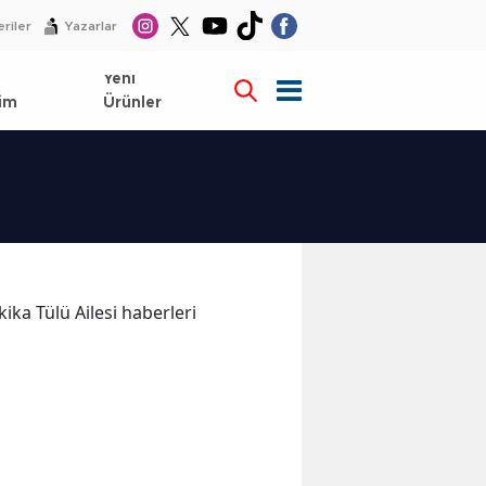
riler
Yazarlar
l
Yeni
im
Ürünler
kika Tülü Ailesi haberleri